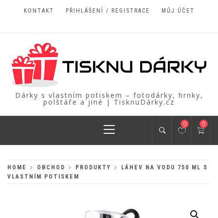
Skip
KONTAKT
PŘIHLÁŠENÍ / REGISTRACE
MŮJ ÚČET
to
content
Dárky s vlastním potiskem – fotodárky, hrnky,
polštáře a jiné | TisknuDárky.cz
Primary
0
0
Menu
HOME
OBCHOD
PRODUKTY
LÁHEV NA VODU 750 ML S
VLASTNÍM POTISKEM