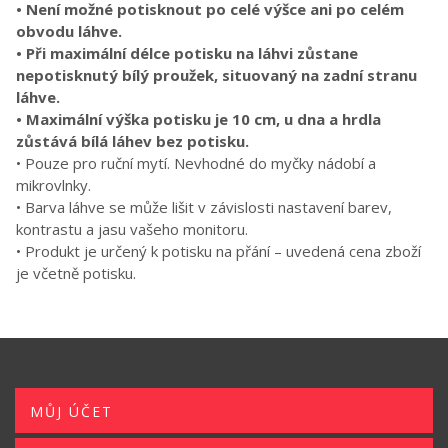
• Není možné potisknout po celé výšce ani po celém
obvodu láhve.
• Při maximální délce potisku na láhvi zůstane
nepotisknutý bílý proužek, situovaný na zadní stranu
láhve.
• Maximální výška potisku je 10 cm, u dna a hrdla
zůstává bílá láhev bez potisku.
• Pouze pro ruční mytí. Nevhodné do myčky nádobí a
mikrovlnky.
• Barva láhve se může lišit v závislosti nastavení barev,
kontrastu a jasu vašeho monitoru.
• Produkt je určený k potisku na přání – uvedená cena zboží
je včetně potisku.
MŮJ ÚČET