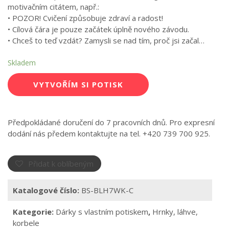
motivačním citátem, např.:
• POZOR! Cvičení způsobuje zdraví a radost!
• Cílová čára je pouze začátek úplně nového závodu.
• Chceš to teď vzdát? Zamysli se nad tím, proč jsi začal…
Skladem
VYTVOŘÍM SI POTISK
Předpokládané doručení do 7 pracovních dnů. Pro expresní
dodání nás předem kontaktujte na tel. +420 739 700 925.
Přidat k oblíbeným
Katalogové číslo:
BS-BLH7WK-C
Kategorie:
Dárky s vlastním potiskem
,
Hrnky, láhve,
korbele