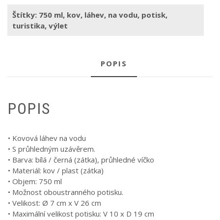
Štítky:
750 ml
,
kov
,
láhev
,
na vodu
,
potisk
,
turistika
,
výlet
POPIS
POPIS
• Kovová láhev na vodu
• S průhledným uzávěrem.
• Barva: bílá / černá (zátka), průhledné víčko
• Materiál: kov / plast (zátka)
• Objem: 750 ml
• Možnost oboustranného potisku.
• Velikost: Ø 7 cm x V 26 cm
• Maximální velikost potisku: V 10 x D 19 cm