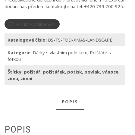
dodání nás předem kontaktujte na tel. +420 739 700 925.
Přidat k oblíbeným
Katalogové číslo:
BS-TS-FOD-XMAS-LANDSCAPE
Kategorie:
Dárky s vlastním potiskem
,
Polštáře s
fotkou
Štítky:
polštář
,
polštářek
,
potisk
,
povlak
,
vánoce
,
zima
,
zimní
POPIS
POPIS