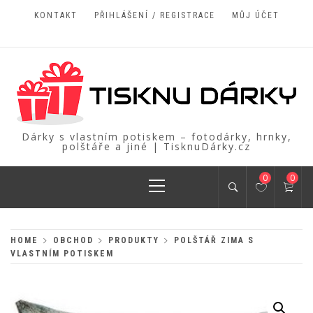
Skip
KONTAKT
PŘIHLÁŠENÍ / REGISTRACE
MŮJ ÚČET
to
content
Dárky s vlastním potiskem – fotodárky, hrnky,
polštáře a jiné | TisknuDárky.cz
Primary
0
0
Menu
HOME
OBCHOD
PRODUKTY
POLŠTÁŘ ZIMA S
VLASTNÍM POTISKEM