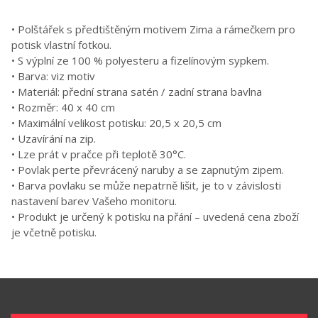
• Polštářek s předtištěným motivem Zima a rámečkem pro
potisk vlastní fotkou.
• S výplní ze 100 % polyesteru a fizelínovým sypkem.
• Barva: viz motiv
• Materiál: přední strana satén / zadní strana bavlna
• Rozměr: 40 x 40 cm
• Maximální velikost potisku: 20,5 x 20,5 cm
• Uzavírání na zip.
• Lze prát v pračce při teplotě 30°C.
• Povlak perte převrácený naruby a se zapnutým zipem.
• Barva povlaku se může nepatrně lišit, je to v závislosti
nastavení barev Vašeho monitoru.
• Produkt je určený k potisku na přání – uvedená cena zboží
je včetně potisku.