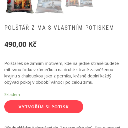
POLŠTÁŘ ZIMA S VLASTNÍM POTISKEM
490,00
Kč
Polštářek se zimním motivem, kde na jedné straně budete
mít svou fotku v rámečku a na druhé straně zasněženou
krajinu s chaloupkou jako z perníku, krásně doplní každý
obývací pokoj v období Vánoc i po celou zimu.
Skladem
VYTVOŘÍM SI POTISK
Předpokládané doručení do 7 pracovních dnů. Pro expresní