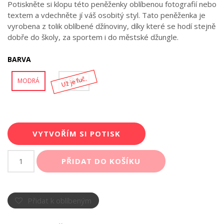
Potiskněte si klopu této peněženky oblíbenou fotografií nebo
textem a vdechněte jí váš osobitý styl. Tato peněženka je
vyrobena z tolik oblíbené džínoviny, díky které se hodí stejně
dobře do školy, za sportem i do městské džungle.
BARVA
Už je fuč.
MODRÁ
ČERNÁ
VYTVOŘÍM SI POTISK
Látková
PŘIDAT DO KOŠÍKU
peněženka
s
vlastním
potiskem
Přidat k oblíbeným
množství