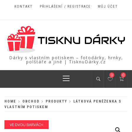
Skip
KONTAKT
PŘIHLÁŠENÍ / REGISTRACE
MŮJ ÚČET
to
content
Dárky s vlastním potiskem – fotodárky, hrnky,
polštáře a jiné | TisknuDárky.cz
Primary
0
0
Menu
HOME
OBCHOD
PRODUKTY
LÁTKOVÁ PENĚŽENKA S
VLASTNÍM POTISKEM
VE DVOU BARVÁCH