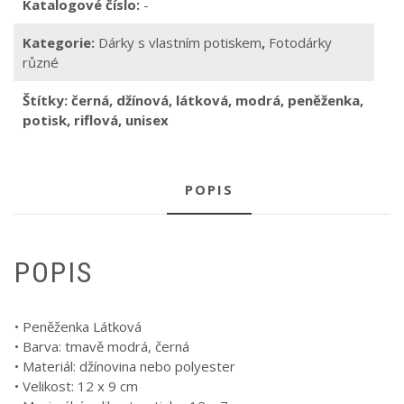
Katalogové číslo:
-
Kategorie:
Dárky s vlastním potiskem
,
Fotodárky
různé
Štítky:
černá
,
džínová
,
látková
,
modrá
,
peněženka
,
potisk
,
riflová
,
unisex
POPIS
POPIS
• Peněženka Látková
• Barva: tmavě modrá, černá
• Materiál: džínovina nebo polyester
• Velikost: 12 x 9 cm