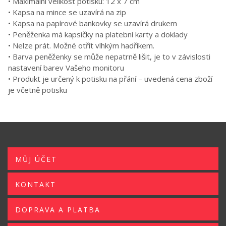
• Maximální velikost potisku: 12 x 7 cm
• Kapsa na mince se uzavírá na zip
• Kapsa na papírové bankovky se uzavírá drukem
• Peněženka má kapsičky na platební karty a doklady
• Nelze prát. Možné otřít vlhkým hadříkem.
• Barva peněženky se může nepatrně lišit, je to v závislosti
nastavení barev Vašeho monitoru
• Produkt je určený k potisku na přání – uvedená cena zboží
je včetně potisku
MŮJ ÚČET
KONTAKT
DOPRAVA A PLATBA