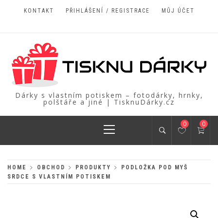
Skip
KONTAKT
PŘIHLÁŠENÍ / REGISTRACE
MŮJ ÚČET
to
content
Dárky s vlastním potiskem – fotodárky, hrnky,
polštáře a jiné | TisknuDárky.cz
Primary
0
0
Menu
HOME
OBCHOD
PRODUKTY
PODLOŽKA POD MYŠ
SRDCE S VLASTNÍM POTISKEM