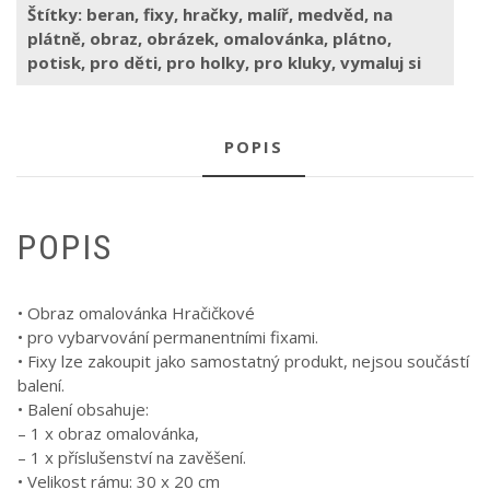
Štítky:
beran
,
fixy
,
hračky
,
malíř
,
medvěd
,
na
plátně
,
obraz
,
obrázek
,
omalovánka
,
plátno
,
potisk
,
pro děti
,
pro holky
,
pro kluky
,
vymaluj si
POPIS
POPIS
• Obraz omalovánka Hračičkové
• pro vybarvování permanentními fixami.
• Fixy lze zakoupit jako samostatný produkt, nejsou součástí
balení.
• Balení obsahuje:
– 1 x obraz omalovánka,
– 1 x příslušenství na zavěšení.
• Velikost rámu: 30 x 20 cm