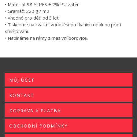
• Materiál: 98 % PES + 2% PU zátěr
• Gramáž: 220 g / m2
• Vhodné pro děti od 3 let!
• Tiskneme na kvalitní vodotěsnou tkaninu odolnou proti
smršťování.
• Napínáme na rámy z masivní borovice.
MŮJ ÚČET
KONTAKT
DOPRAVA A PLATBA
OBCHODNÍ PODMÍNKY