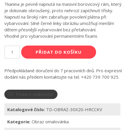
Tkanina je pevně napnutá na masivní borovicový rám, který
je dokonale obroušený, proto nehrozí zapíchnutí třísky.
Napnutí na široký rám zabraňuje povolení plátna při
vybarvování. Silné černé linky obrázku umožňují menším
dětem přesnější vybarvování bez přetahování.
Vhodné pro vybarvování permanentními fixami.
Obraz
PŘIDAT DO KOŠÍKU
omalovánka
Hračičkové
množství
Předpokládané doručení do 7 pracovních dnů. Pro expresní
dodání nás předem kontaktujte na tel. +420 739 700 925.
Přidat k oblíbeným
Katalogové číslo:
TD-OBRAZ-30X20-HRCCKV
Kategorie:
Obraz omalovánka