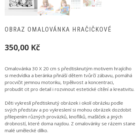
OBRAZ OMALOVÁNKA HRAČIČKOVÉ
350,00
Kč
Omalovánka 30 X 20 cm s předtisknutým motivem hrajícího
si medvídka a beránka přináší dětem tvůrčí zábavu, pomáhá
procvičit jemnou motoriku, trpělivost a koncentraci,
probudit cit pro detail i rozvinout estetické cítění a kreativitu.
Děti vykreslí předtisknutý obrázek i okolí obrázku podle
svých představ a po vykreslení si mohou obrázek dozdobit
přilepením různých provázků, knoflíků, mašliček a jiných
drobností, které doma najdou. Z omalovánky se rázem stane
malé umělecké dílko.