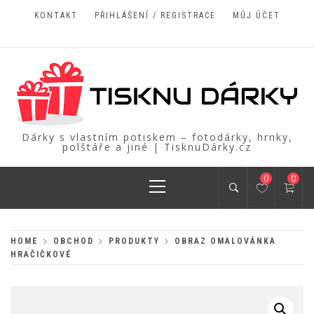
Skip
KONTAKT
PŘIHLÁŠENÍ / REGISTRACE
MŮJ ÚČET
to
content
Dárky s vlastním potiskem – fotodárky, hrnky,
polštáře a jiné | TisknuDárky.cz
Primary
0
0
Menu
HOME
OBCHOD
PRODUKTY
OBRAZ OMALOVÁNKA
HRAČIČKOVÉ