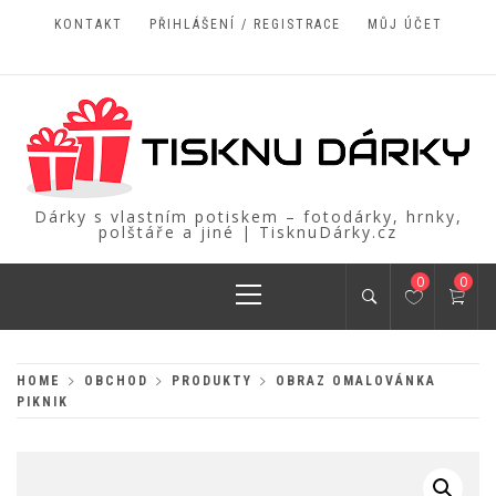
Skip
KONTAKT
PŘIHLÁŠENÍ / REGISTRACE
MŮJ ÚČET
to
content
Dárky s vlastním potiskem – fotodárky, hrnky,
polštáře a jiné | TisknuDárky.cz
Primary
0
0
Menu
HOME
OBCHOD
PRODUKTY
OBRAZ OMALOVÁNKA
PIKNIK