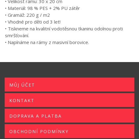
• Velikost rámu: 30 x 20 cm
• Materiál: 98 % PES + 2% PU zátěr
• Gramáž: 220 g / m2
• Vhodné pro děti od 3 let!
• Tiskneme na kvalitní vodotěsnou tkaninu odolnou proti
smršťování.
• Napínáme na rámy z masivní borovice.
MŮJ ÚČET
KONTAKT
DOPRAVA A PLATBA
OBCHODNÍ PODMÍNKY