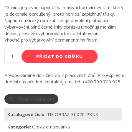
Tkanina je pevně napnutá na masivní borovicový rám, který
je dokonale obroušený, proto nehrozí zapíchnutí třísky.
Napnutí na široký rám zabraňuje povolení plátna při
vybarvování. Silné černé linky obrázku umožňují menším
dětem přesnější vybarvování bez přetahování.
Vhodné pro vybarvování permanentními fixami.
Obraz
PŘIDAT DO KOŠÍKU
omalovánka
Piknik
množství
Předpokládané doručení do 7 pracovních dnů. Pro expresní
dodání nás předem kontaktujte na tel. +420 739 700 925.
Přidat k oblíbeným
Katalogové číslo:
TD-OBRAZ-30X20-PKNK
Kategorie:
Obraz omalovánka