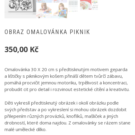
OBRAZ OMALOVÁNKA PIKNIK
350,00
Kč
Omalovánka 30 X 20 cm s předtisknutým motivem geparda
a lištičky s piknikovým košem přináší dětem tvůrčí zábavu,
pomáhá procvičit jemnou motoriku, trpělivost a koncentraci,
probudit cit pro detail i rozvinout estetické cítění a kreativitu.
Děti vykreslí předtisknutý obrázek i okolí obrázku podle
svých představ a po vykreslení si mohou obrázek dozdobit
přilepením různých provázků, knoflíků, mašliček a jiných
drobností, které doma najdou. Z omalovánky se rázem stane
malé umělecké dílko.