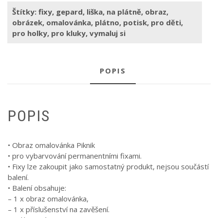
Štítky:
fixy
,
gepard
,
liška
,
na plátně
,
obraz
,
obrázek
,
omalovánka
,
plátno
,
potisk
,
pro děti
,
pro holky
,
pro kluky
,
vymaluj si
POPIS
POPIS
• Obraz omalovánka Piknik
• pro vybarvování permanentními fixami.
• Fixy lze zakoupit jako samostatný produkt, nejsou součástí
balení.
• Balení obsahuje:
– 1 x obraz omalovánka,
– 1 x příslušenství na zavěšení.