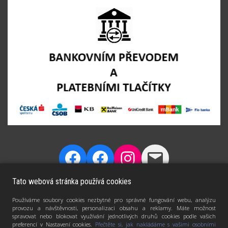
Tato webová stránka používá cookies
Používáme soubory cookies nezbytné pro správné fungování webu, analýzu
provozu a návštěvnosti, personalizaci obsahu a reklamy. Máte možnost
spravovat nebo blokovat využívání jednotlivých druhů cookies podle vašich
preferencí v Nastavení cookies.
Přečtěte si, jak nakládáme s vašimi osobními