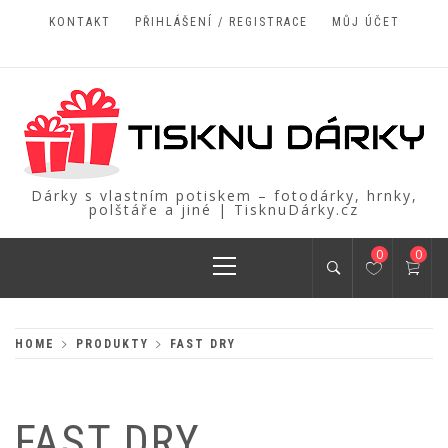
Skip
KONTAKT
PŘIHLÁŠENÍ / REGISTRACE
MŮJ ÚČET
to
content
Dárky s vlastním potiskem – fotodárky, hrnky,
polštáře a jiné | TisknuDárky.cz
Primary
0
0
Menu
HOME
PRODUKTY
FAST DRY
FAST DRY