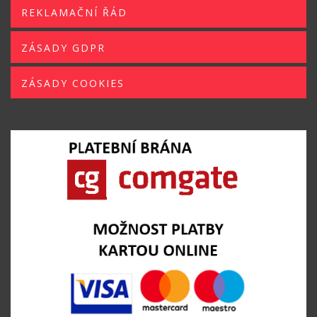
REKLAMAČNÍ ŘÁD
ZÁSADY GDPR
ZÁSADY COOKIES