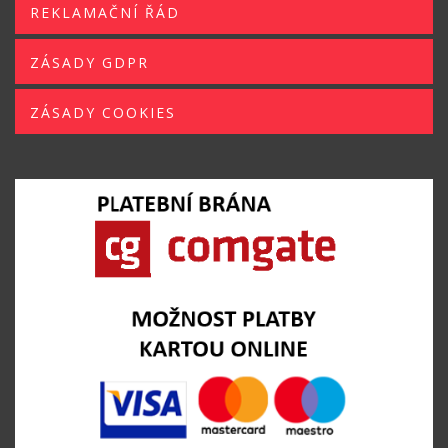
REKLAMAČNÍ ŘÁD
ZÁSADY GDPR
ZÁSADY COOKIES