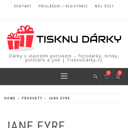
Skip
KONTAKT
PŘIHLÁŠENÍ / REGISTRACE
MŮJ ÚČET
to
content
Dárky s vlastním potiskem – fotodárky, hrnky,
polštáře a jiné | TisknuDárky.cz
Primary
0
0
Menu
HOME
PRODUKTY
JANE EYRE
JANE EYRE