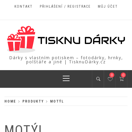
Skip
KONTAKT
PŘIHLÁŠENÍ / REGISTRACE
MŮJ ÚČET
to
content
Dárky s vlastním potiskem – fotodárky, hrnky,
polštáře a jiné | TisknuDárky.cz
Primary
0
0
Menu
HOME
PRODUKTY
MOTÝL
MOTÝL