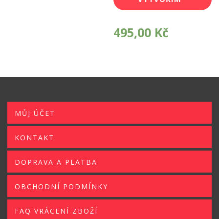
SI POTISK
495,00
Kč
MŮJ ÚČET
KONTAKT
DOPRAVA A PLATBA
OBCHODNÍ PODMÍNKY
FAQ VRÁCENÍ ZBOŽÍ