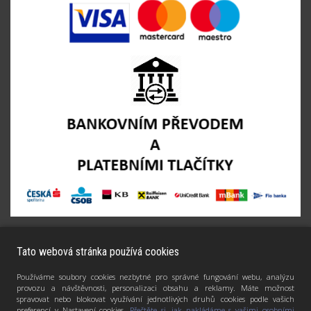
Tato webová stránka používá cookies
Používáme soubory cookies nezbytné pro správné fungování webu, analýzu
provozu a návštěvnosti, personalizaci obsahu a reklamy. Máte možnost
spravovat nebo blokovat využívání jednotlivých druhů cookies podle vašich
preferencí v Nastavení cookies.
Přečtěte si, jak nakládáme s vašimi osobními