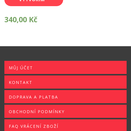
SI POTISK
340,00
Kč
MŮJ ÚČET
KONTAKT
DOPRAVA A PLATBA
OBCHODNÍ PODMÍNKY
FAQ VRÁCENÍ ZBOŽÍ