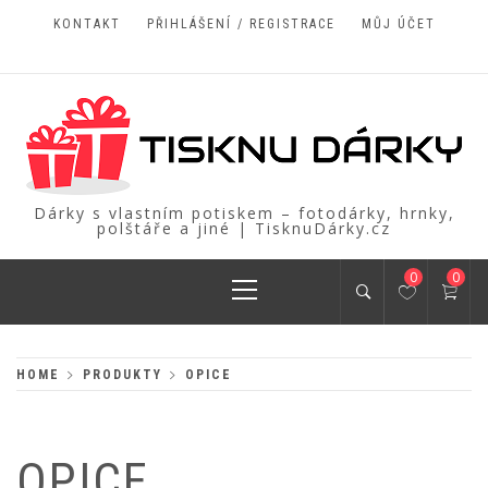
Skip
KONTAKT
PŘIHLÁŠENÍ / REGISTRACE
MŮJ ÚČET
to
content
Dárky s vlastním potiskem – fotodárky, hrnky,
polštáře a jiné | TisknuDárky.cz
Primary
0
0
Menu
HOME
PRODUKTY
OPICE
OPICE