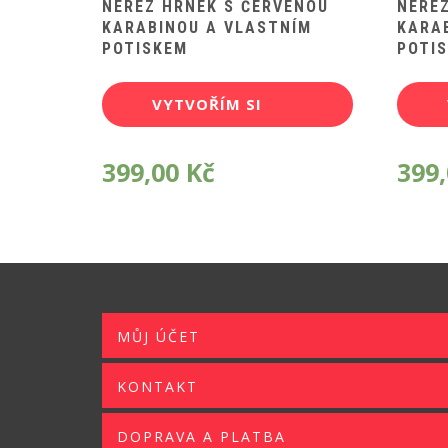
NEREZ HRNEK S ČERVENOU
NERE
KARABINOU A VLASTNÍM
KARA
POTISKEM
POTI
VYTVOŘÍM SI
POTISK
399,00
Kč
399
MŮJ ÚČET
KONTAKT
DOPRAVA A PLATBA