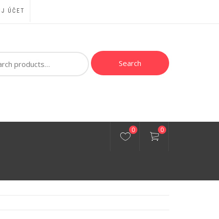
J ÚČET
ch
Search
0
0