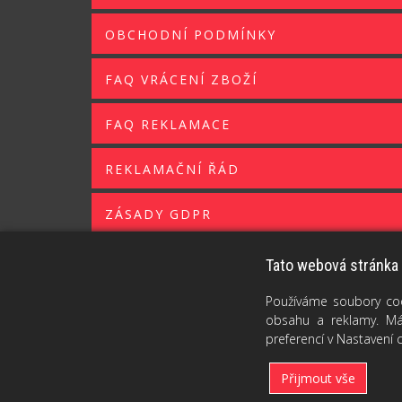
OBCHODNÍ PODMÍNKY
FAQ VRÁCENÍ ZBOŽÍ
FAQ REKLAMACE
REKLAMAČNÍ ŘÁD
ZÁSADY GDPR
ZÁSADY COOKIES
Tato webová stránka
Používáme soubory coo
obsahu a reklamy. Mát
preferencí v Nastavení 
Přijmout vše
DÁVÁM FOTKÁM DRUHÝ