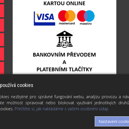
 používá cookies
kies nezbytné pro správné fungování webu, analýzu provozu a návšt
e možnost spravovat nebo blokovat využívání jednotlivých druh
cookies.
Přečtěte si, jak nakládáme s vašimi osobními údaji.
Nastavení cooki
 ŽIVOT - PROMĚŇUJI JE V ORIGINÁLNÍ DÁRKY | TISKNUDAR