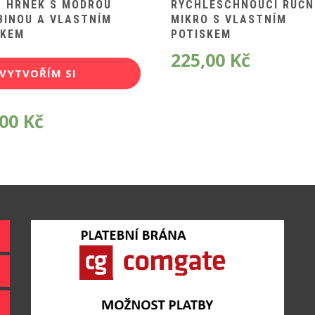
Z HRNEK S MODROU
RYCHLESCHNOUCÍ RUČN
BINOU A VLASTNÍM
MIKRO S VLASTNÍM
SKEM
POTISKEM
225,00
Kč
VYTVOŘÍM SI
POTISK
,00
Kč