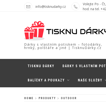
Skip
Volejte Po - Čt
info@tisknudarky.cz
to
hod. na tel. +
content
Dárky s vlastním potiskem – fotodárky,
hrnky, polštáře a jiné | TisknuDárky.cz
TISKNU DÁRKY
DÁRKY S VLASTNÍM PO
BALÍČKY A POUKAZY
NAŠE SLUŽBY
HOME
PRODUKTY
OUTDOOR