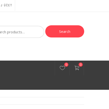
J ÚČET
ch
Search
0
0