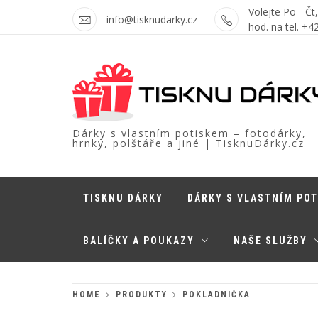
Skip
Volejte Po - Čt
info@tisknudarky.cz
to
hod. na tel. +
content
Dárky s vlastním potiskem – fotodárky,
hrnky, polštáře a jiné | TisknuDárky.cz
TISKNU DÁRKY
DÁRKY S VLASTNÍM PO
BALÍČKY A POUKAZY
NAŠE SLUŽBY
HOME
PRODUKTY
POKLADNIČKA