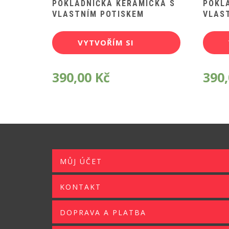
POKLADNIČKA KERAMICKÁ S
POKL
VLASTNÍM POTISKEM
VLAS
VYTVOŘÍM SI
POTISK
390,00
Kč
390
MŮJ ÚČET
KONTAKT
DOPRAVA A PLATBA