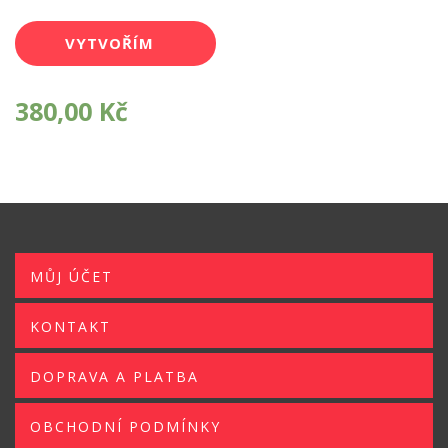
VYTVOŘÍM
SI POTISK
380,00
Kč
MŮJ ÚČET
KONTAKT
DOPRAVA A PLATBA
OBCHODNÍ PODMÍNKY