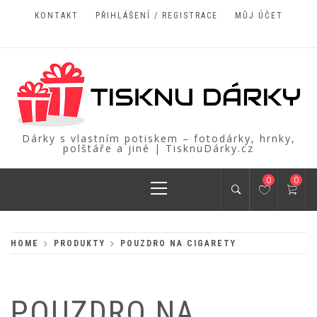
Skip
KONTAKT
PŘIHLÁŠENÍ / REGISTRACE
MŮJ ÚČET
to
content
Dárky s vlastním potiskem – fotodárky, hrnky,
polštáře a jiné | TisknuDárky.cz
Primary
0
0
Menu
HOME
PRODUKTY
POUZDRO NA CIGARETY
POUZDRO NA