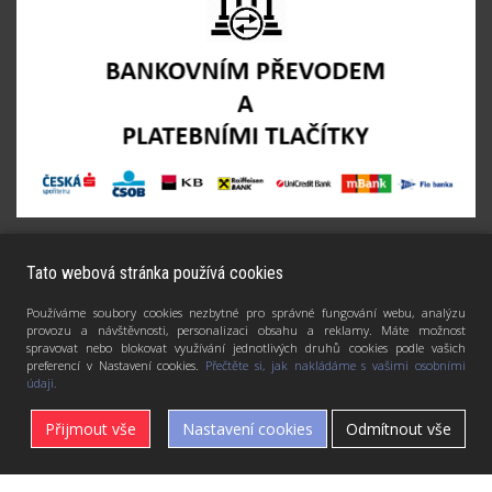
Tato webová stránka používá cookies
Používáme soubory cookies nezbytné pro správné fungování webu, analýzu
provozu a návštěvnosti, personalizaci obsahu a reklamy. Máte možnost
spravovat nebo blokovat využívání jednotlivých druhů cookies podle vašich
preferencí v Nastavení cookies.
Přečtěte si, jak nakládáme s vašimi osobními
údaji.
Přijmout vše
Nastavení cookies
Odmítnout vše
DÁVÁM FOTKÁM DRUHÝ ŽIVOT - PROMĚŇUJI JE V