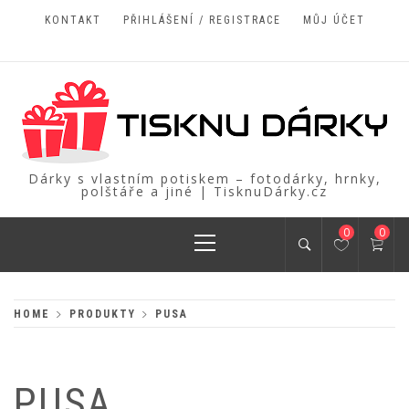
Skip
KONTAKT
PŘIHLÁŠENÍ / REGISTRACE
MŮJ ÚČET
to
content
Dárky s vlastním potiskem – fotodárky, hrnky,
polštáře a jiné | TisknuDárky.cz
Primary
0
0
Menu
HOME
PRODUKTY
PUSA
PUSA