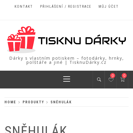
Skip
KONTAKT
PŘIHLÁŠENÍ / REGISTRACE
MŮJ ÚČET
to
content
Dárky s vlastním potiskem – fotodárky, hrnky,
polštáře a jiné | TisknuDárky.cz
Primary
0
0
Menu
HOME
PRODUKTY
SNĚHULÁK
SNĚHULÁK