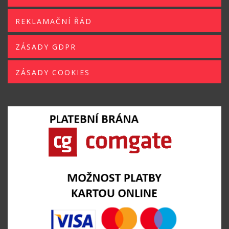
REKLAMAČNÍ ŘÁD
ZÁSADY GDPR
ZÁSADY COOKIES