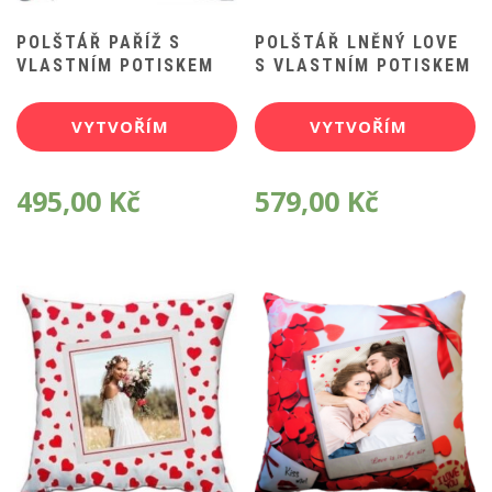
POLŠTÁŘ PAŘÍŽ S
POLŠTÁŘ LNĚNÝ LOVE
VLASTNÍM POTISKEM
S VLASTNÍM POTISKEM
VYTVOŘÍM
VYTVOŘÍM
SI POTISK
SI POTISK
495,00
Kč
579,00
Kč