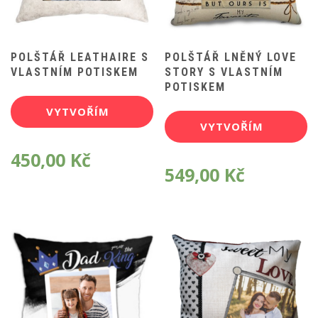
POLŠTÁŘ LEATHAIRE S
POLŠTÁŘ LNĚNÝ LOVE
VLASTNÍM POTISKEM
STORY S VLASTNÍM
POTISKEM
VYTVOŘÍM
VYTVOŘÍM
SI POTISK
450,00
Kč
SI POTISK
549,00
Kč