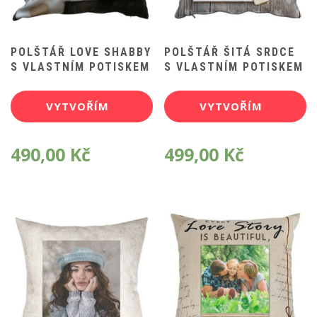
POLŠTÁŘ LOVE SHABBY
POLŠTÁŘ ŠITÁ SRDCE
S VLASTNÍM POTISKEM
S VLASTNÍM POTISKEM
VYTVOŘÍM
VYTVOŘÍM
SI POTISK
SI POTISK
490,00
Kč
499,00
Kč