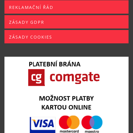
REKLAMAČNÍ ŘÁD
ZÁSADY GDPR
ZÁSADY COOKIES