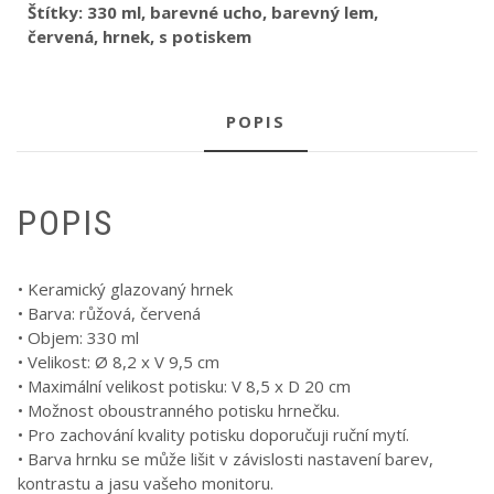
Štítky:
330 ml
,
barevné ucho
,
barevný lem
,
červená
,
hrnek
,
s potiskem
POPIS
POPIS
• Keramický glazovaný hrnek
• Barva: růžová, červená
• Objem: 330 ml
• Velikost: Ø 8,2 x V 9,5 cm
• Maximální velikost potisku: V 8,5 x D 20 cm
• Možnost oboustranného potisku hrnečku.
• Pro zachování kvality potisku doporučuji ruční mytí.
• Barva hrnku se může lišit v závislosti nastavení barev,
kontrastu a jasu vašeho monitoru.