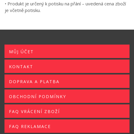
• Produkt je určený k potisku na přání – uvedená cena zboží
je včetně potisku.
MŮJ ÚČET
KONTAKT
DOPRAVA A PLATBA
OBCHODNÍ PODMÍNKY
FAQ VRÁCENÍ ZBOŽÍ
FAQ REKLAMACE