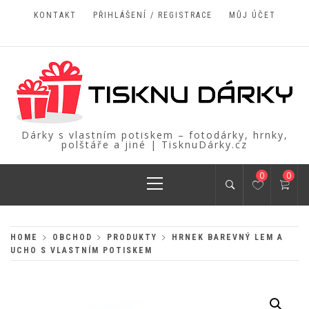
Skip
KONTAKT
PŘIHLÁŠENÍ / REGISTRACE
MŮJ ÚČET
to
content
Dárky s vlastním potiskem – fotodárky, hrnky,
polštáře a jiné | TisknuDárky.cz
Primary
0
0
Menu
HOME
OBCHOD
PRODUKTY
HRNEK BAREVNÝ LEM A
UCHO S VLASTNÍM POTISKEM