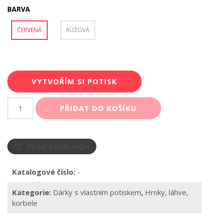
BARVA
ČERVENÁ
RŮŽOVÁ
VYTVOŘÍM SI POTISK
Hrnek
PŘIDAT DO KOŠÍKU
barevný
lem
a
ucho
Přidat k oblíbeným
s
vlastním
Katalogové číslo:
-
potiskem
množství
Kategorie:
Dárky s vlastním potiskem
,
Hrnky, láhve,
korbele