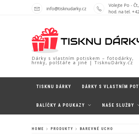
Skip
Volejte Po - Čt
info@tisknudarky.cz
to
hod. na tel. +
content
Dárky s vlastním potiskem – fotodárky,
hrnky, polštáře a jiné | TisknuDárky.cz
TISKNU DÁRKY
DÁRKY S VLASTNÍM PO
BALÍČKY A POUKAZY
NAŠE SLUŽBY
HOME
PRODUKTY
BAREVNÉ UCHO