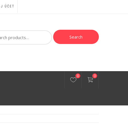
J ÚČET
ch
Search
0
0