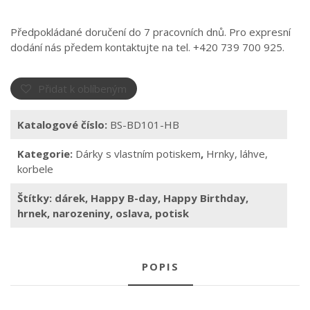
Předpokládané doručení do 7 pracovních dnů. Pro expresní
dodání nás předem kontaktujte na tel. +420 739 700 925.
Přidat k oblíbeným
Katalogové číslo:
BS-BD101-HB
Kategorie:
Dárky s vlastním potiskem
,
Hrnky, láhve,
korbele
Štítky:
dárek
,
Happy B-day
,
Happy Birthday
,
hrnek
,
narozeniny
,
oslava
,
potisk
POPIS