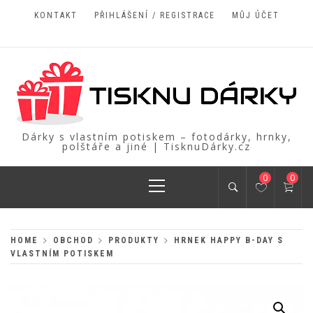
Skip
KONTAKT
PŘIHLÁŠENÍ / REGISTRACE
MŮJ ÚČET
to
content
Dárky s vlastním potiskem – fotodárky, hrnky,
polštáře a jiné | TisknuDárky.cz
Primary
0
0
Menu
HOME
OBCHOD
PRODUKTY
HRNEK HAPPY B-DAY S
VLASTNÍM POTISKEM