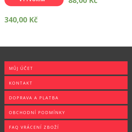
88,00
Kč
SI POTISK
340,00
Kč
MŮJ ÚČET
KONTAKT
DOPRAVA A PLATBA
OBCHODNÍ PODMÍNKY
FAQ VRÁCENÍ ZBOŽÍ