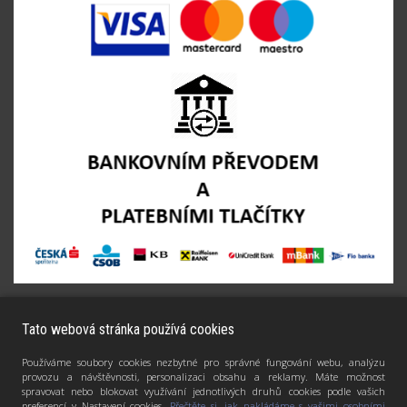
Tato webová stránka používá cookies
Používáme soubory cookies nezbytné pro správné fungování webu, analýzu
provozu a návštěvnosti, personalizaci obsahu a reklamy. Máte možnost
spravovat nebo blokovat využívání jednotlivých druhů cookies podle vašich
preferencí v Nastavení cookies.
Přečtěte si, jak nakládáme s vašimi osobními