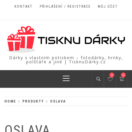
Skip
KONTAKT
PŘIHLÁŠENÍ / REGISTRACE
MŮJ ÚČET
to
content
Dárky s vlastním potiskem – fotodárky, hrnky,
polštáře a jiné | TisknuDárky.cz
Primary
0
0
Menu
HOME
PRODUKTY
OSLAVA
OSLAVA