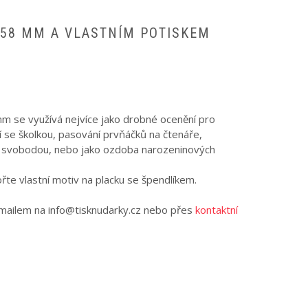
 58 MM A VLASTNÍM POTISKEM
m se využívá nejvíce jako drobné ocenění pro
í se školkou, pasování prvňáčků na čtenáře,
se svobodou, nebo jako ozdoba narozeninových
řte vlastní motiv na placku se špendlíkem.
-mailem na
info@tisknudarky.cz
nebo přes
kontaktní