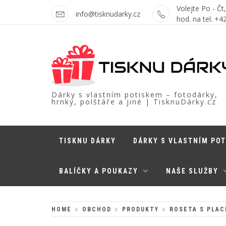
Skip
Volejte Po - Čt
info@tisknudarky.cz
to
hod. na tel. +
content
Dárky s vlastním potiskem – fotodárky,
hrnky, polštáře a jiné | TisknuDárky.cz
TISKNU DÁRKY
DÁRKY S VLASTNÍM PO
BALÍČKY A POUKAZY
NAŠE SLUŽBY
HOME
OBCHOD
PRODUKTY
ROSETA S PLAC