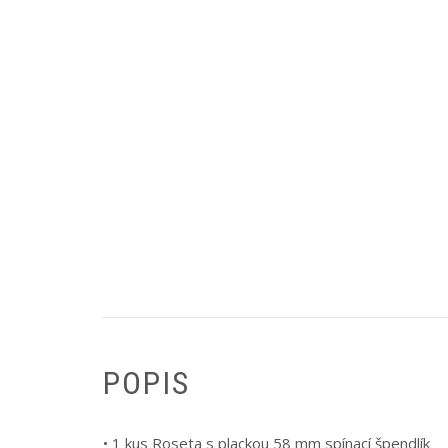
POPIS
• 1 kus Roseta s plackou 58 mm spínací špendlík