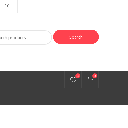
J ÚČET
ch
Search
0
0