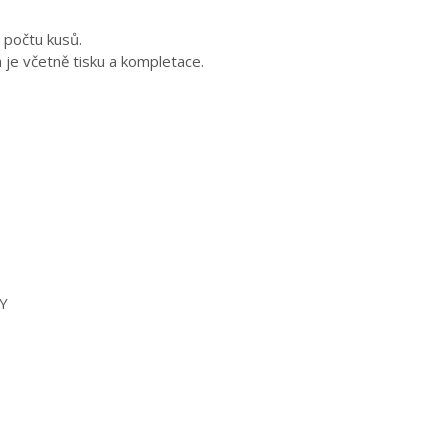
 počtu kusů.
a je včetně tisku a kompletace.
Y
E