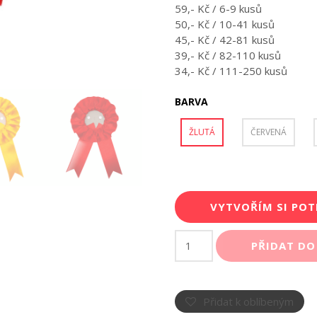
59,- Kč / 6-9 kusů
50,- Kč / 10-41 kusů
45,- Kč / 42-81 kusů
39,- Kč / 82-110 kusů
34,- Kč / 111-250 kusů
BARVA
ŽLUTÁ
ČERVENÁ
VYTVOŘÍM SI POT
Roseta
PŘIDAT DO
s
plackou
58
mm
Přidat k oblíbeným
a