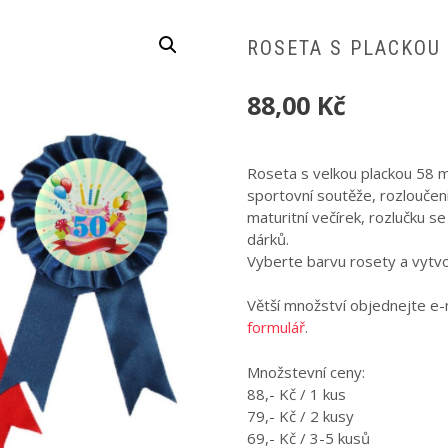
ROSETA S PLACKOU
88,00
Kč
Roseta s velkou plackou 58 m
sportovní soutěže, rozloučen
maturitní večírek, rozlučku 
dárků.
Vyberte barvu rosety a vytvo
Větší množství objednejte e
formulář
.
Množstevní ceny:
88,- Kč / 1 kus
79,- Kč / 2 kusy
69,- Kč / 3-5 kusů