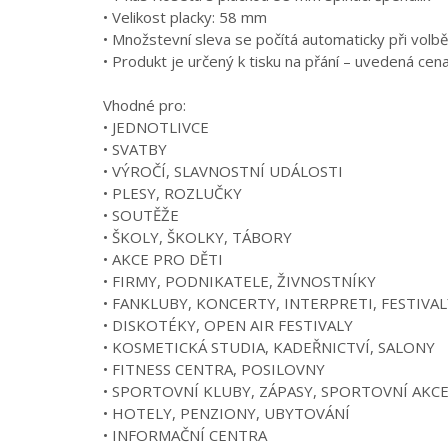
• Velikost placky: 58 mm
• Množstevní sleva se počítá automaticky při volbě
• Produkt je určený k tisku na přání – uvedená cen
Vhodné pro:
• JEDNOTLIVCE
• SVATBY
• VÝROČÍ, SLAVNOSTNÍ UDÁLOSTI
• PLESY, ROZLUČKY
• SOUTĚŽE
• ŠKOLY, ŠKOLKY, TÁBORY
• AKCE PRO DĚTI
• FIRMY, PODNIKATELE, ŽIVNOSTNÍKY
• FANKLUBY, KONCERTY, INTERPRETI, FESTIVAL
• DISKOTÉKY, OPEN AIR FESTIVALY
• KOSMETICKÁ STUDIA, KADEŘNICTVÍ, SALONY
• FITNESS CENTRA, POSILOVNY
• SPORTOVNÍ KLUBY, ZÁPASY, SPORTOVNÍ AKC
• HOTELY, PENZIONY, UBYTOVÁNÍ
• INFORMAČNÍ CENTRA