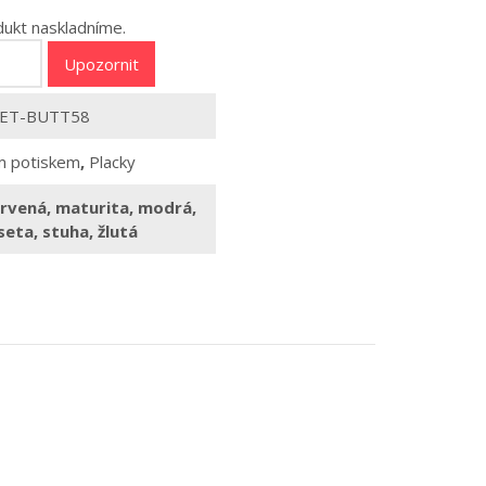
dukt naskladníme.
Upozornit
ET-BUTT58
ím potiskem
,
Placky
rvená
,
maturita
,
modrá
,
seta
,
stuha
,
žlutá