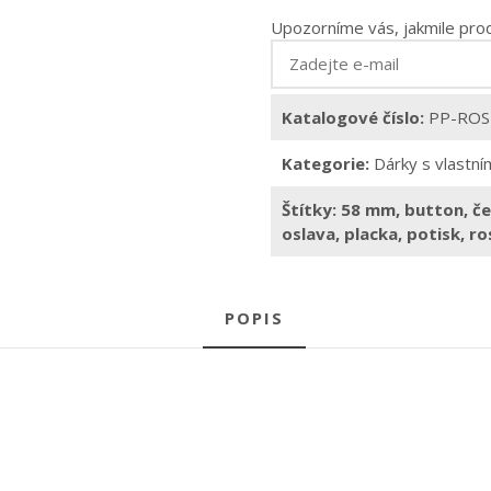
vlastním
Upozorníme vás, jakmile pro
potiskem
množství
Katalogové číslo:
PP-ROS
Kategorie:
Dárky s vlastn
Štítky:
58 mm
,
button
,
če
oslava
,
placka
,
potisk
,
ro
POPIS