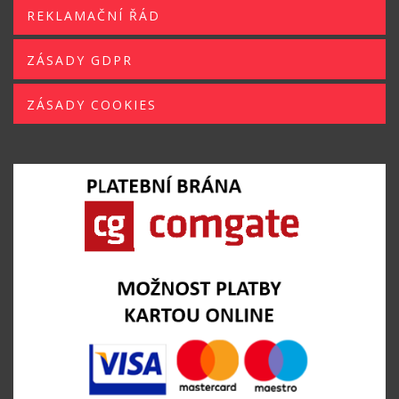
REKLAMAČNÍ ŘÁD
ZÁSADY GDPR
ZÁSADY COOKIES