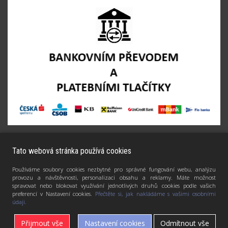
Tato webová stránka používá cookies
Používáme soubory cookies nezbytné pro správné fungování webu, analýzu
provozu a návštěvnosti, personalizaci obsahu a reklamy. Máte možnost
spravovat nebo blokovat využívání jednotlivých druhů cookies podle vašich
preferencí v Nastavení cookies.
Přečtěte si, jak nakládáme s vašimi osobními
údaji.
Přijmout vše
Nastavení cookies
Odmítnout vše