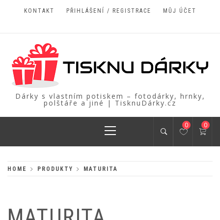
Skip
KONTAKT
PŘIHLÁŠENÍ / REGISTRACE
MŮJ ÚČET
to
content
Dárky s vlastním potiskem – fotodárky, hrnky,
polštáře a jiné | TisknuDárky.cz
Primary
0
0
Menu
HOME
PRODUKTY
MATURITA
MATURITA