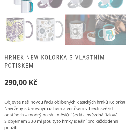
HRNEK NEW KOLORKA S VLASTNÍM
POTISKEM
290,00
Kč
Objevte naši novou řadu oblíbených klasických hrnků Kolorka!
Navrženy s barevným uchem a vnitřkem v třech svěžích
odstínech – modrý oceán, měsíční šedá a hvězdná fialová.
S objemem 330 ml jsou tyto hrnky ideální pro každodenní
použití.