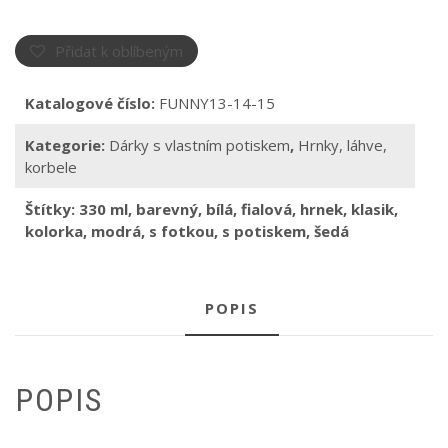
Kolorka
s
vlastním
Přidat k oblíbeným
potiskem
množství
Katalogové číslo:
FUNNY13-14-15
Kategorie:
Dárky s vlastním potiskem
,
Hrnky, láhve,
korbele
Štítky:
330 ml
,
barevný
,
bílá
,
fialová
,
hrnek
,
klasik
,
kolorka
,
modrá
,
s fotkou
,
s potiskem
,
šedá
POPIS
POPIS