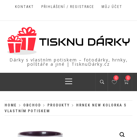
Skip
KONTAKT
PŘIHLÁŠENÍ / REGISTRACE
MŮJ ÚČET
to
content
Dárky s vlastním potiskem – fotodárky, hrnky,
polštáře a jiné | TisknuDárky.cz
Primary
0
0
Menu
HOME
OBCHOD
PRODUKTY
HRNEK NEW KOLORKA S
VLASTNÍM POTISKEM