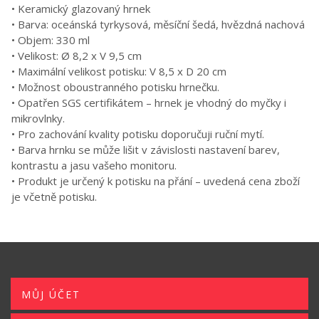
• Keramický glazovaný hrnek
• Barva: oceánská tyrkysová, měsíční šedá, hvězdná nachová
• Objem: 330 ml
• Velikost: Ø 8,2 x V 9,5 cm
• Maximální velikost potisku: V 8,5 x D 20 cm
• Možnost oboustranného potisku hrnečku.
• Opatřen SGS certifikátem – hrnek je vhodný do myčky i
mikrovlnky.
• Pro zachování kvality potisku doporučuji ruční mytí.
• Barva hrnku se může lišit v závislosti nastavení barev,
kontrastu a jasu vašeho monitoru.
• Produkt je určený k potisku na přání – uvedená cena zboží
je včetně potisku.
MŮJ ÚČET