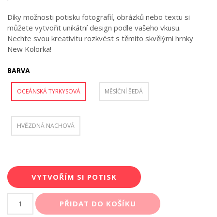
Díky možnosti potisku fotografií, obrázků nebo textu si
můžete vytvořit unikátní design podle vašeho vkusu.
Nechte svou kreativitu rozkvést s těmito skvělými hrnky
New Kolorka!
BARVA
OCEÁNSKÁ TYRKYSOVÁ
MĚSÍČNÍ ŠEDÁ
HVĚZDNÁ NACHOVÁ
VYTVOŘÍM SI POTISK
Hrnek
PŘIDAT DO KOŠÍKU
NEW