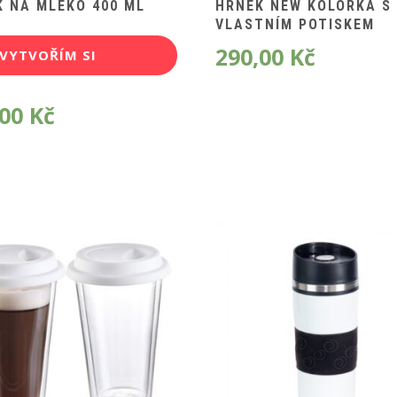
 NA MLÉKO 400 ML
HRNEK NEW KOLORKA S
VLASTNÍM POTISKEM
290,00
Kč
VYTVOŘÍM SI
POTISK
,00
Kč