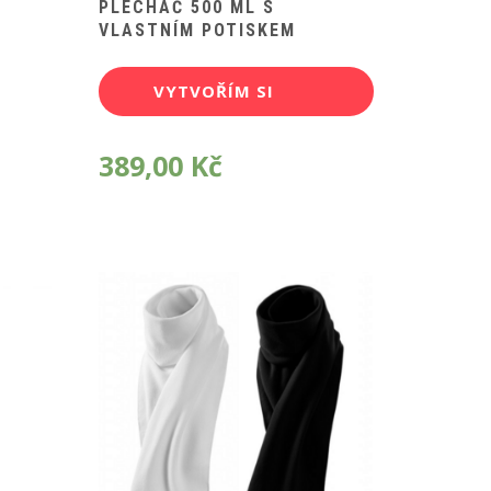
PLECHÁČ 500 ML S
VLASTNÍM POTISKEM
VYTVOŘÍM SI
POTISK
389,00
Kč