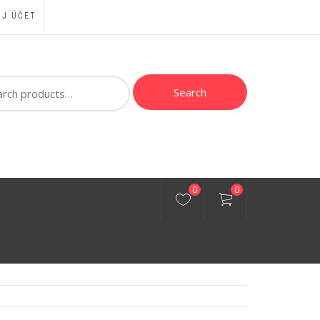
J ÚČET
ch
Search
0
0