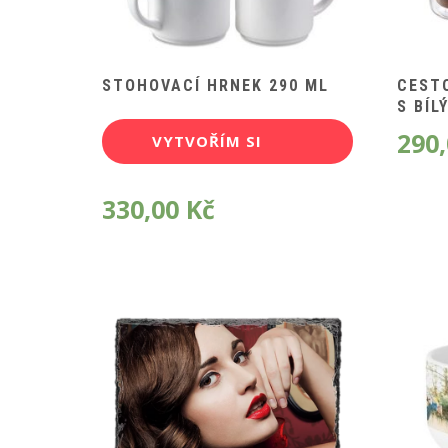
STOHOVACÍ HRNEK 290 ML
CEST
S BÍL
290
VYTVOŘÍM SI
POTISK
330,00
Kč