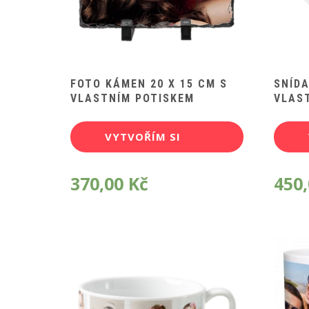
FOTO KÁMEN 20 X 15 CM S
SNÍD
VLASTNÍM POTISKEM
VLAS
VYTVOŘÍM SI
POTISK
370,00
Kč
450