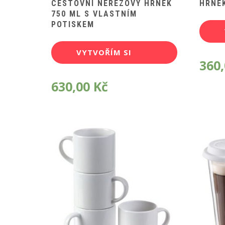
CESTOVNÍ NEREZOVÝ HRNEK
HRNEK
750 ML S VLASTNÍM
POTISKEM
VYTVOŘÍM SI
360
POTISK
630,00
Kč