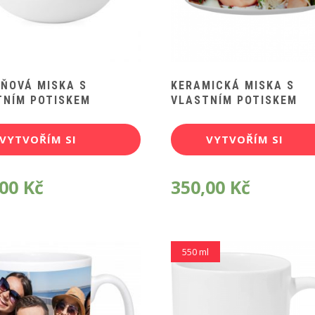
AŇOVÁ MISKA S
KERAMICKÁ MISKA S
TNÍM POTISKEM
VLASTNÍM POTISKEM
VYTVOŘÍM SI
VYTVOŘÍM SI
POTISK
POTISK
,00
Kč
350,00
Kč
550 ml