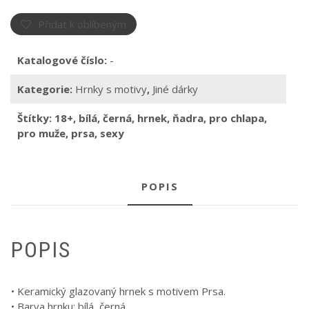
Přidat k oblíbeným
Katalogové číslo:
-
Kategorie:
Hrnky s motivy
,
Jiné dárky
Štítky:
18+
,
bílá
,
černá
,
hrnek
,
ňadra
,
pro chlapa
,
pro muže
,
prsa
,
sexy
POPIS
POPIS
• Keramický glazovaný hrnek s motivem Prsa.
• Barva hrnku: bílá, černá