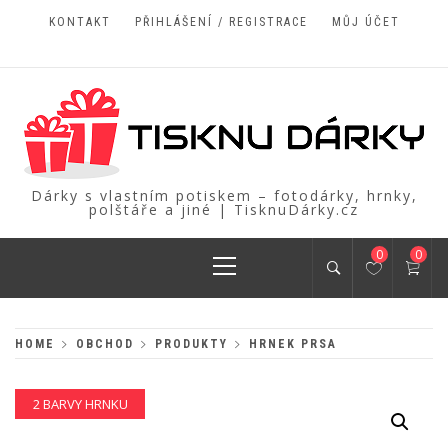
Skip
KONTAKT
PŘIHLÁŠENÍ / REGISTRACE
MŮJ ÚČET
to
content
Dárky s vlastním potiskem – fotodárky, hrnky,
polštáře a jiné | TisknuDárky.cz
Primary
0
0
Menu
HOME
OBCHOD
PRODUKTY
HRNEK PRSA
2 BARVY HRNKU