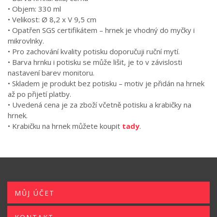
• Objem: 330 ml
• Velikost: Ø 8,2 x V 9,5 cm
• Opatřen SGS certifikátem – hrnek je vhodný do myčky i
mikrovlnky.
• Pro zachování kvality potisku doporučuji ruční mytí.
• Barva hrnku i potisku se může lišit, je to v závislosti
nastavení barev monitoru.
• Skladem je produkt bez potisku – motiv je přidán na hrnek
až po přijetí platby.
• Uvedená cena je za zboží včetně potisku a krabičky na
hrnek.
• Krabičku na hrnek můžete koupit
tady
.
MŮJ ÚČET