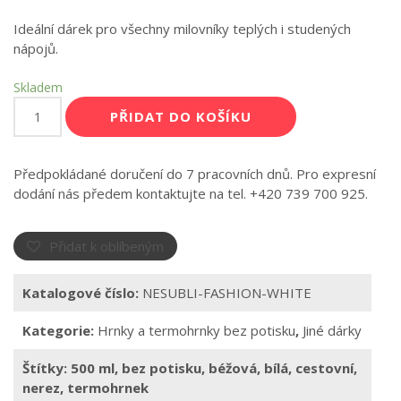
Ideální dárek pro všechny milovníky teplých i studených
nápojů.
Skladem
Termohrnek
PŘIDAT DO KOŠÍKU
nerezový,
500
ml,
Předpokládané doručení do 7 pracovních dnů. Pro expresní
bílý
dodání nás předem kontaktujte na tel. +420 739 700 925.
/
béžové
víčko
Přidat k oblíbeným
množství
Katalogové číslo:
NESUBLI-FASHION-WHITE
Kategorie:
Hrnky a termohrnky bez potisku
,
Jiné dárky
Štítky:
500 ml
,
bez potisku
,
béžová
,
bílá
,
cestovní
,
nerez
,
termohrnek