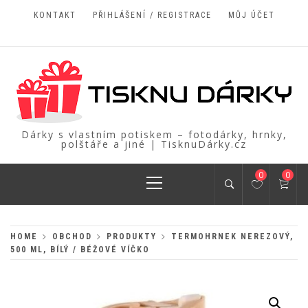
Skip
KONTAKT
PŘIHLÁŠENÍ / REGISTRACE
MŮJ ÚČET
to
content
Dárky s vlastním potiskem – fotodárky, hrnky,
polštáře a jiné | TisknuDárky.cz
Primary
0
0
Menu
HOME
OBCHOD
PRODUKTY
TERMOHRNEK NEREZOVÝ,
500 ML, BÍLÝ / BÉŽOVÉ VÍČKO