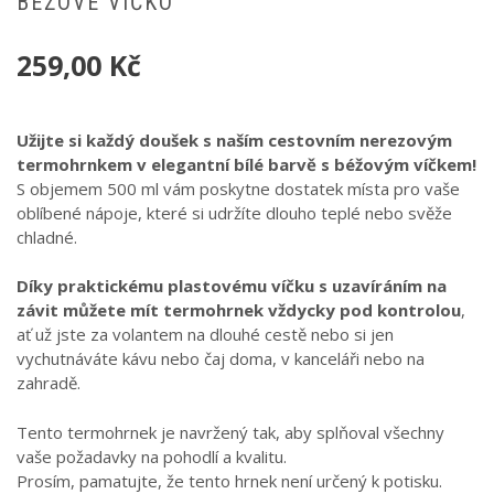
BÉŽOVÉ VÍČKO
259,00
Kč
Užijte si každý doušek s naším cestovním nerezovým
termohrnkem v elegantní bílé barvě s béžovým víčkem!
S objemem 500 ml vám poskytne dostatek místa pro vaše
oblíbené nápoje, které si udržíte dlouho teplé nebo svěže
chladné.
Díky praktickému plastovému víčku s uzavíráním na
závit můžete mít termohrnek vždycky pod kontrolou
,
ať už jste za volantem na dlouhé cestě nebo si jen
vychutnáváte kávu nebo čaj doma, v kanceláři nebo na
zahradě.
Tento termohrnek je navržený tak, aby splňoval všechny
vaše požadavky na pohodlí a kvalitu.
Prosím, pamatujte, že tento hrnek není určený k potisku.