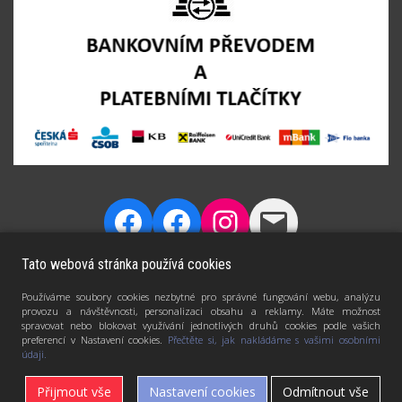
Tato webová stránka používá cookies
Používáme soubory cookies nezbytné pro správné fungování webu, analýzu
provozu a návštěvnosti, personalizaci obsahu a reklamy. Máte možnost
spravovat nebo blokovat využívání jednotlivých druhů cookies podle vašich
preferencí v Nastavení cookies.
Přečtěte si, jak nakládáme s vašimi osobními
údaji.
DÁVÁM FOTKÁM DRUHÝ ŽIVOT - PROMĚŇUJI JE V
Přijmout vše
Nastavení cookies
Odmítnout vše
ORIGINÁLNÍ DÁRKY | TISKNUDARKY.CZ © 2019 - 2026