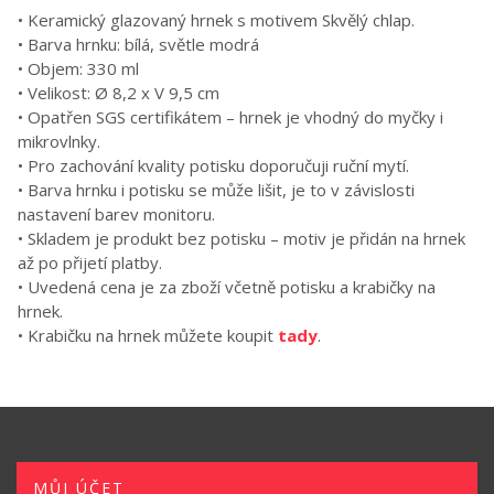
• Keramický glazovaný hrnek s motivem Skvělý chlap.
• Barva hrnku: bílá, světle modrá
• Objem: 330 ml
• Velikost: Ø 8,2 x V 9,5 cm
• Opatřen SGS certifikátem – hrnek je vhodný do myčky i
mikrovlnky.
• Pro zachování kvality potisku doporučuji ruční mytí.
• Barva hrnku i potisku se může lišit, je to v závislosti
nastavení barev monitoru.
• Skladem je produkt bez potisku – motiv je přidán na hrnek
až po přijetí platby.
• Uvedená cena je za zboží včetně potisku a krabičky na
hrnek.
• Krabičku na hrnek můžete koupit
tady
.
MŮJ ÚČET