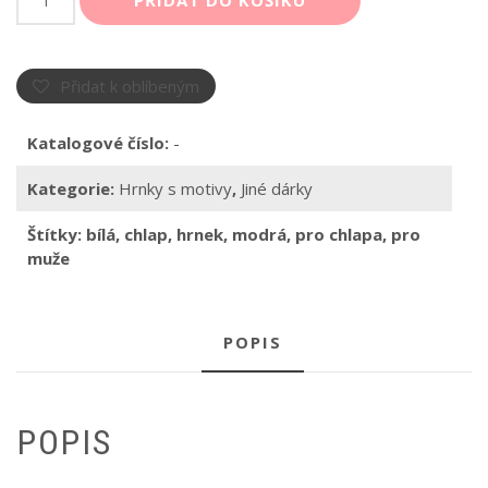
PŘIDAT DO KOŠÍKU
Skvělý
chlap
množství
Přidat k oblíbeným
Katalogové číslo:
-
Kategorie:
Hrnky s motivy
,
Jiné dárky
Štítky:
bílá
,
chlap
,
hrnek
,
modrá
,
pro chlapa
,
pro
muže
POPIS
POPIS