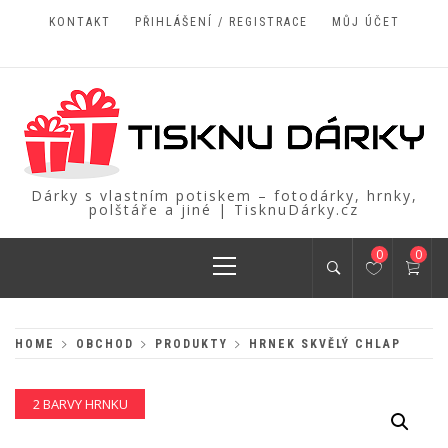
Skip
KONTAKT
PŘIHLÁŠENÍ / REGISTRACE
MŮJ ÚČET
to
content
Dárky s vlastním potiskem – fotodárky, hrnky,
polštáře a jiné | TisknuDárky.cz
Primary
0
0
Menu
HOME
OBCHOD
PRODUKTY
HRNEK SKVĚLÝ CHLAP
2 BARVY HRNKU