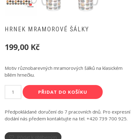
HRNEK MRAMOROVÉ ŠÁLKY
199,00
Kč
Motiv různobarevných mramorových šálků na klasickém
bílém hrnečku.
Hrnek
PŘIDAT DO KOŠÍKU
Mramorové
šálky
množství
Předpokládané doručení do 7 pracovních dnů. Pro expresní
dodání nás předem kontaktujte na tel. +420 739 700 925.
Přidat k oblíbeným