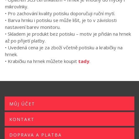
mikrovlnky.
• Pro zachování kvality potisku doporučuji ruční mytí.
• Barva hrnku i potisku se může lišit, je to v závislosti
nastavení barev monitoru.
• Skladem je produkt bez potisku – motiv je přidán na hrnek
až po přijetí platby.
• Uvedená cena je za zboží včetně potisku a krabičky na
hrnek.
• Krabičku na hrnek můžete koupit
tady
.
MŮJ ÚČET
KONTAKT
DOPRAVA A PLATBA