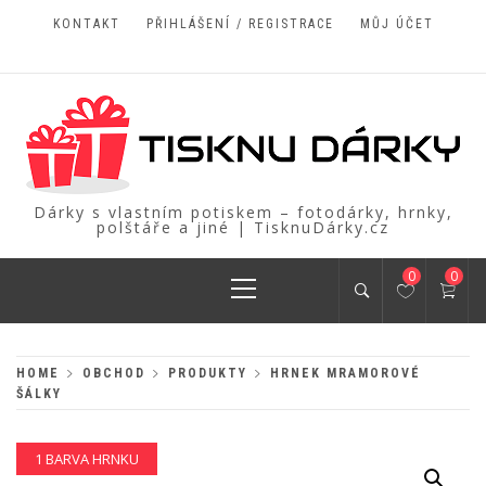
Skip
KONTAKT
PŘIHLÁŠENÍ / REGISTRACE
MŮJ ÚČET
to
content
Dárky s vlastním potiskem – fotodárky, hrnky,
polštáře a jiné | TisknuDárky.cz
Primary
0
0
Menu
HOME
OBCHOD
PRODUKTY
HRNEK MRAMOROVÉ
ŠÁLKY
1 BARVA HRNKU