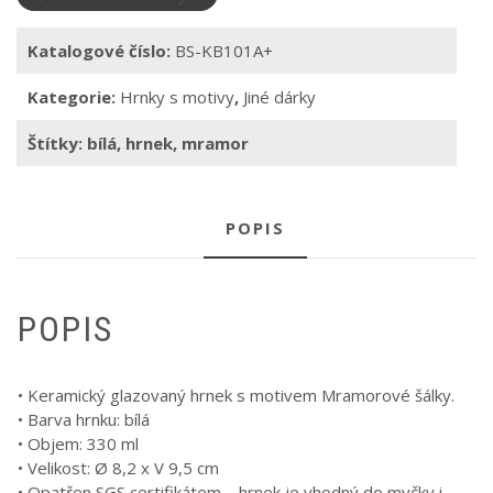
Katalogové číslo:
BS-KB101A+
Kategorie:
Hrnky s motivy
,
Jiné dárky
Štítky:
bílá
,
hrnek
,
mramor
POPIS
POPIS
• Keramický glazovaný hrnek s motivem Mramorové šálky.
• Barva hrnku: bílá
• Objem: 330 ml
• Velikost: Ø 8,2 x V 9,5 cm
• Opatřen SGS certifikátem – hrnek je vhodný do myčky i