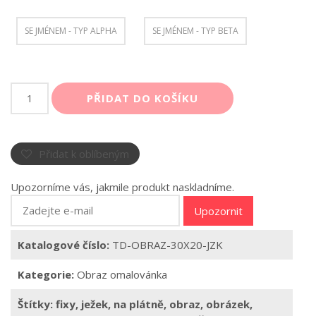
SE JMÉNEM - TYP ALPHA
SE JMÉNEM - TYP BETA
Obraz
PŘIDAT DO KOŠÍKU
omalovánka
Ježek
množství
Přidat k oblíbeným
Upozorníme vás, jakmile produkt naskladníme.
Upozornit
Katalogové číslo:
TD-OBRAZ-30X20-JZK
Kategorie:
Obraz omalovánka
Štítky:
fixy
,
ježek
,
na plátně
,
obraz
,
obrázek
,