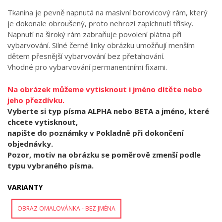
Tkanina je pevně napnutá na masivní borovicový rám, který
je dokonale obroušený, proto nehrozí zapíchnutí třísky.
Napnutí na široký rám zabraňuje povolení plátna při
vybarvování. Silné černé linky obrázku umožňují menším
dětem přesnější vybarvování bez přetahování.
Vhodné pro vybarvování permanentními fixami.
Na obrázek můžeme vytisknout i jméno dítěte nebo
jeho přezdívku.
Vyberte si typ písma ALPHA nebo BETA a jméno, které
chcete vytisknout,
napište do poznámky v Pokladně při dokončení
objednávky.
Pozor, motiv na obrázku se poměrově zmenší podle
typu vybraného písma.
VARIANTY
OBRAZ OMALOVÁNKA - BEZ JMÉNA