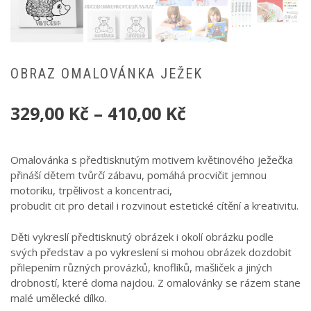
OBRAZ OMALOVÁNKA JEŽEK
329,00
Kč
–
410,00
Kč
Omalovánka s předtisknutým motivem květinového ježečka
přináší dětem tvůrčí zábavu, pomáhá procvičit jemnou
motoriku, trpělivost a koncentraci,
probudit cit pro detail i rozvinout estetické cítění a kreativitu.
Děti vykreslí předtisknutý obrázek i okolí obrázku podle
svých představ a po vykreslení si mohou obrázek dozdobit
přilepením různých provázků, knoflíků, mašliček a jiných
drobností, které doma najdou. Z omalovánky se rázem stane
malé umělecké dílko.