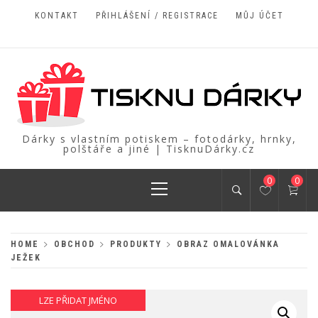
Skip
KONTAKT
PŘIHLÁŠENÍ / REGISTRACE
MŮJ ÚČET
to
content
Dárky s vlastním potiskem – fotodárky, hrnky,
polštáře a jiné | TisknuDárky.cz
Primary
0
0
Menu
HOME
OBCHOD
PRODUKTY
OBRAZ OMALOVÁNKA
JEŽEK
LZE PŘIDAT JMÉNO