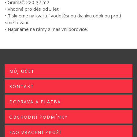
• Gramáž: 220 g / m2
• Vhodné pro děti od 3 let!
• Tiskneme na kvalitní vodotěsnou tkaninu odolnou proti
smršťování.
• Napínáme na rámy z masivní borovice.
MŮJ ÚČET
KONTAKT
DOPRAVA A PLATBA
OBCHODNÍ PODMÍNKY
FAQ VRÁCENÍ ZBOŽÍ