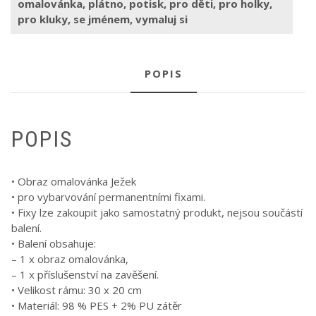
omalovánka
,
plátno
,
potisk
,
pro děti
,
pro holky
,
pro kluky
,
se jménem
,
vymaluj si
POPIS
POPIS
• Obraz omalovánka Ježek
• pro vybarvování permanentními fixami.
• Fixy lze zakoupit jako samostatný produkt, nejsou součástí
balení.
• Balení obsahuje:
– 1 x obraz omalovánka,
– 1 x příslušenství na zavěšení.
• Velikost rámu: 30 x 20 cm
• Materiál: 98 % PES + 2% PU zátěr