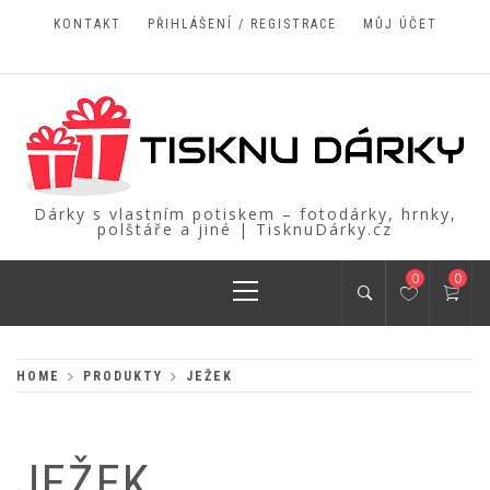
Skip
KONTAKT
PŘIHLÁŠENÍ / REGISTRACE
MŮJ ÚČET
to
content
Dárky s vlastním potiskem – fotodárky, hrnky,
polštáře a jiné | TisknuDárky.cz
Primary
0
0
Menu
HOME
PRODUKTY
JEŽEK
JEŽEK