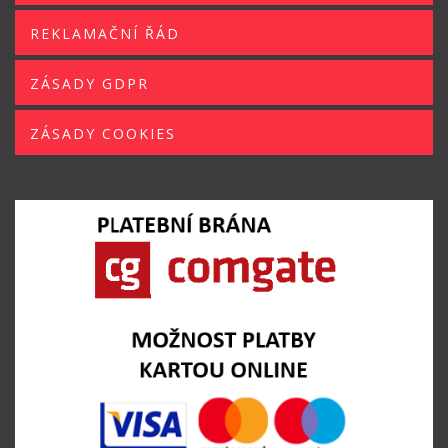
REKLAMAČNÍ ŘÁD
ZÁSADY GDPR
ZÁSADY COOKIES